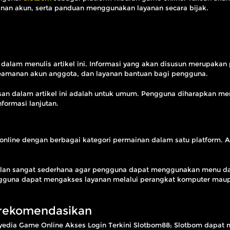
anan akun, serta panduan menggunakan layanan secara bijak.
 dalam menulis artikel ini. Informasi yang akan disusun merupak
keamanan akun anggota, dan layanan bantuan bagi pengguna.
san dalam artikel ini adalah untuk umum. Pengguna diharapkan m
ormasi lanjutan.
nline dengan berbagai kategori permainan dalam satu platform. 
ilan sangat sederhana agar pengguna dapat menggunakan menu dafta
gguna dapat mengakses layanan melalui perangkat komputer maup
irekomendasikan
yedia Game Online Akses Login Terkini Slotbom88; Slotbom dapat m