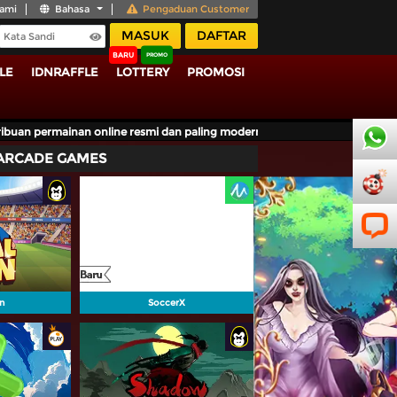
ami
Bahasa
Pengaduan Customer
DAFTAR
BARU
PROMO
LE
IDNRAFFLE
LOTTERY
PROMOSI
permainan online resmi dan paling modern di Indonesia ---
Situs Re
 ARCADE GAMES
n
SoccerX