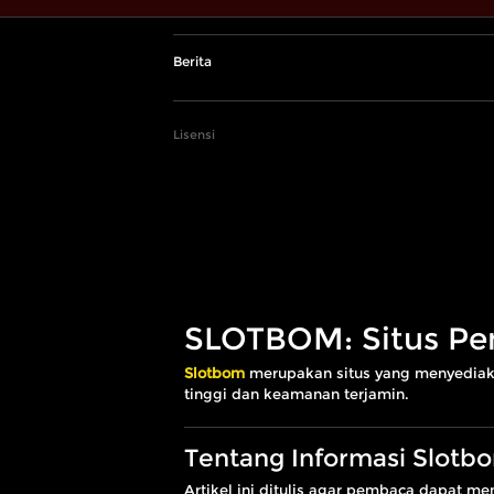
Berita
Lisensi
SLOTBOM: Situs Pen
Slotbom
merupakan situs yang menyediaka
tinggi dan keamanan terjamin.
Tentang Informasi Slotb
Artikel ini ditulis agar pembaca dapat m