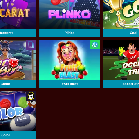
Play
Play
Baccarat
Plinko
Goal
Play
Sicbo
Fruit Blast
Soccer Str
Color