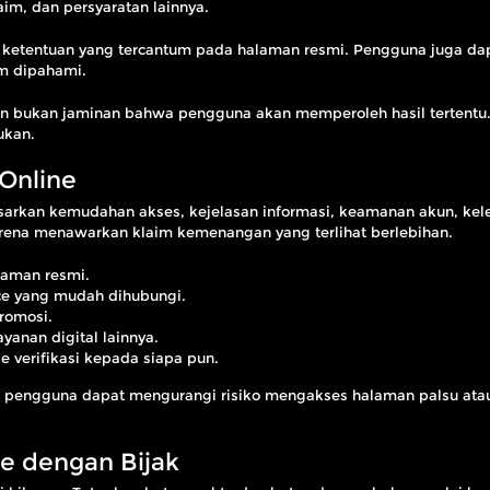
aim, dan persyaratan lainnya.
h ketentuan yang tercantum pada halaman resmi. Pengguna juga d
um dipahami.
an bukan jaminan bahwa pengguna akan memperoleh hasil tertentu.
ukan.
Online
asarkan kemudahan akses, kejelasan informasi, keamanan akun, kel
rena menawarkan klaim kemenangan yang terlihat berlebihan.
laman resmi.
ice yang mudah dihubungi.
romosi.
yanan digital lainnya.
verifikasi kepada siapa pun.
pengguna dapat mengurangi risiko mengakses halaman palsu atau 
e dengan Bijak