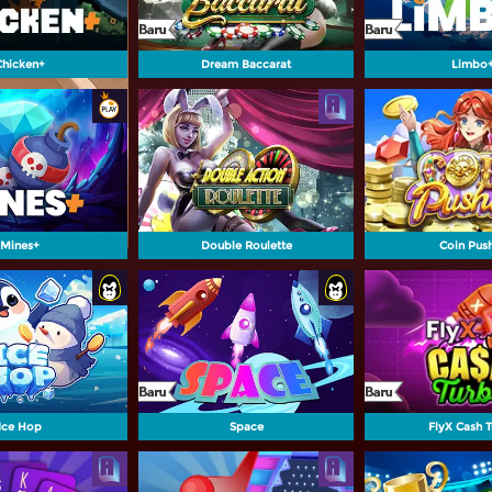
Chicken+
Dream Baccarat
Limbo
Play
Play
Mines+
Double Roulette
Coin Pus
Ice Hop
Space
FlyX Cash 