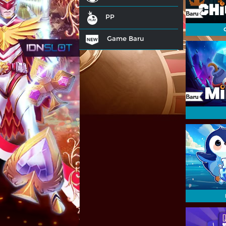
PP
Game Baru