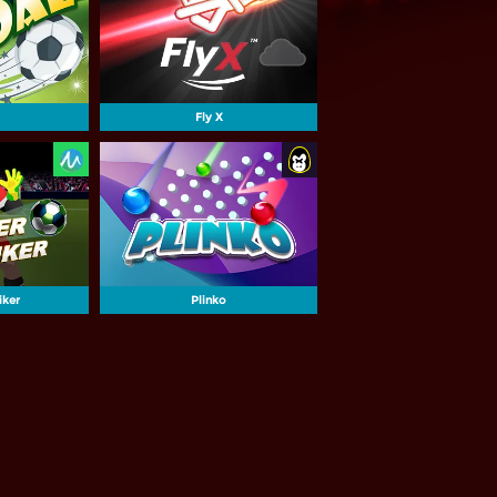
Fly X
iker
Plinko