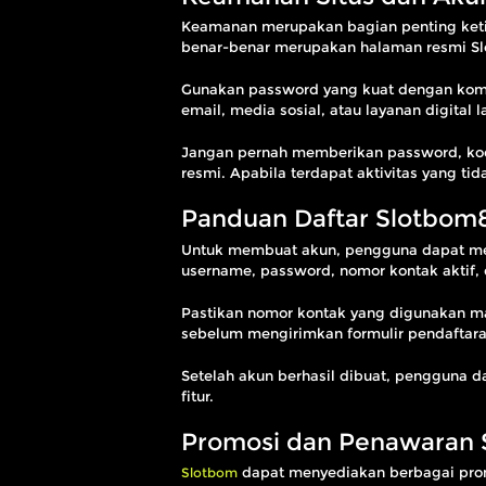
Keamanan merupakan bagian penting keti
benar-benar merupakan halaman resmi S
Gunakan password yang kuat dengan komb
email, media sosial, atau layanan digital l
Jangan pernah memberikan password, kode
resmi. Apabila terdapat aktivitas yang t
Panduan Daftar Slotbom
Untuk membuat akun, pengguna dapat mem
username, password, nomor kontak aktif, 
Pastikan nomor kontak yang digunakan mas
sebelum mengirimkan formulir pendaftaran
Setelah akun berhasil dibuat, pengguna
fitur.
Promosi dan Penawaran 
dapat menyediakan berbagai pro
Slotbom