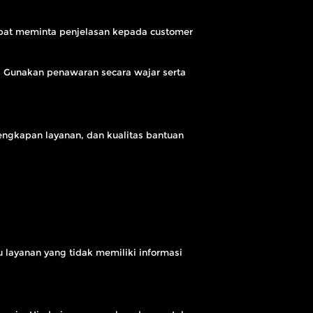
apat meminta penjelasan kepada customer
 Gunakan penawaran secara wajar serta
engkapan layanan, dan kualitas bantuan
layanan yang tidak memiliki informasi